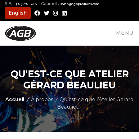
S.F.
Courriel :
1 (866) 292-8265
moc.stcudorpbga@selas
English
Facebook
Twitter
Instagram
LinkedIn
MENU
QU'EST-CE QUE ATELIER
GÉRARD BEAULIEU
Accueil
/
À propos
/
Qu’est-ce que l’Atelier Gérard
Beaulieu