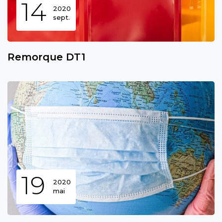
14
2020
sept.
Remorque DT1
19
2020
mai