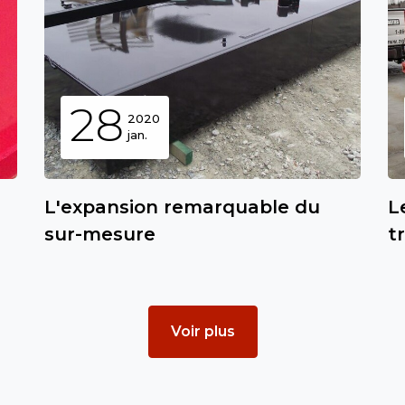
28
2020
jan.
L'expansion remarquable du
L
sur-mesure
t
Voir plus