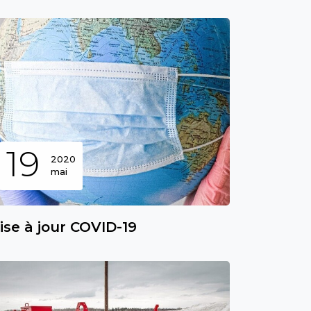
19
2020
mai
ise à jour COVID-19