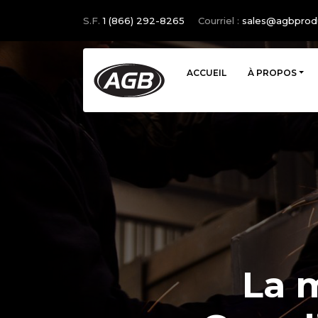
S.F.
1 (866) 292-8265
Courriel :
moc.stcudorpb
ACCUEIL
À PROPOS
La 