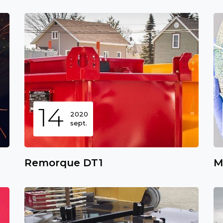
14
2020
sept.
Remorque DT1
M