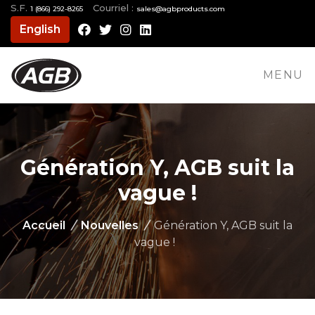
S.F.
Courriel :
1 (866) 292-8265
moc.stcudorpbga@selas
English
Facebook
Twitter
Instagram
LinkedIn
MENU
Génération Y, AGB suit la
vague !
Accueil
/
Nouvelles
/
Génération Y, AGB suit la
vague !