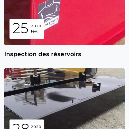
25
2020
fév.
Inspection des réservoirs
28
2020